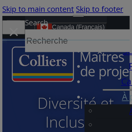
Skip to main content
Skip to footer
Search
×
Canada (Français)
S
Se
Ca
À 
Diversité et
Inclusion