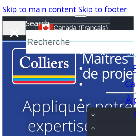
Skip to main content
Skip to footer
Search
×
Canada (Français)
S
Se
Ca
À 
Appliquer notre
expertise sans