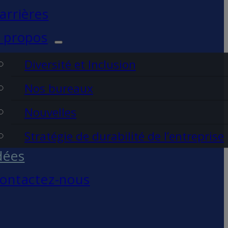
arrières
 propos
Diversité et Inclusion
Nos bureaux
Nouvelles
Stratégie de durabilité de l’entreprise
dées
ontactez-nous