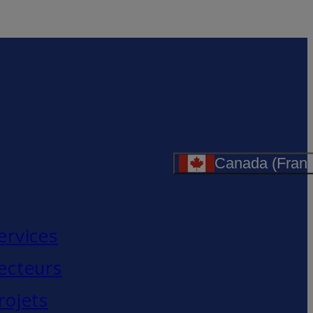
Canada (Franç
ervices
ecteurs
rojets