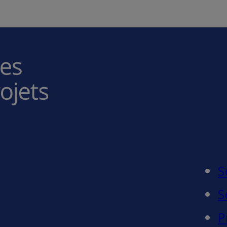
S
S
P