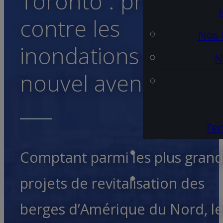
Toronto : protectio
contre les
Nos 
inondations et
N
nouvel avenir urbai
l’e
Comptant parmi les plus grand
projets de revitalisation des
berges d’Amérique du Nord, le