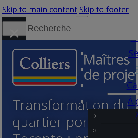
Skip to main content
Skip to footer
Search
×
Canada (Français)
S
Se
Ca
À 
Transformation du
quartier portuaire, 